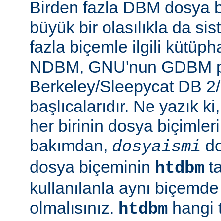
Birden fazla DBM dosya b
büyük bir olasılıkla da si
fazla biçemle ilgili kütüp
NDBM, GNU'nun GDBM pr
Berkeley/Sleepycat DB 2/
başlıcalarıdır. Ne yazık k
her birinin dosya biçimleri 
bakımdan,
do
dosyaismi
dosya biçeminin
ta
htdbm
kullanılanla aynı biçemd
olmalısınız.
hangi 
htdbm