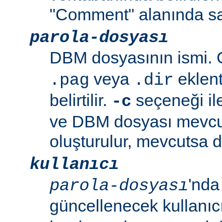
"Comment" alanında sa
parola-dosyası
DBM dosyasının ismi. G
veya
eklent
.pag
.dir
belirtilir.
seçeneği ile
-c
ve DBM dosyası mevcu
oluşturulur, mevcutsa d
kullanıcı
'nda
parola-dosyası
güncellenecek kullanıc