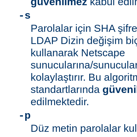
güvenilmez
kabul edil
-s
Parolalar için SHA şifre
LDAP Dizin değişim biçe
kullanarak Netscape
sunucularına/sunucula
kolaylaştırır. Bu algor
standartlarında
güveni
edilmektedir.
-p
Düz metin parolalar kull