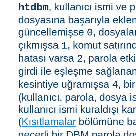
, kullanıcı ismi ve
htdbm
dosyasına başarıyla ekle
güncellemişse
, dosyala
0
çıkmışsa
, komut satırın
1
hatası varsa
, parola etk
2
girdi ile eşleşme sağla
kesintiye uğramışsa
, b
4
(kullanıcı, parola, dosya 
kullanıcı ismi kuraldışı ka
(
Kısıtlamalar
bölümüne ba
geçerli bir DBM parola d