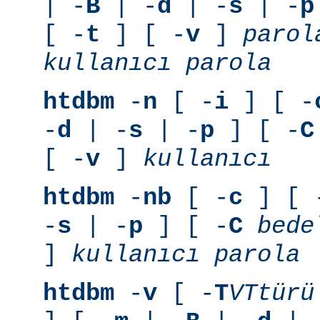
| -
B
| -
d
| -
s
| -
p
[ -
t
] [ -
v
]
parol
kullanıcı
parola
htdbm
-
n
[ -
i
] [ -
-
d
| -
s
| -
p
] [ -
C
[ -
v
]
kullanıcı
htdbm
-
nb
[ -
c
] [ 
-
s
| -
p
] [ -
C
bede
]
kullanıcı
parola
htdbm
-
v
[ -
T
VTtürü