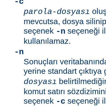
-c
oluş
parola-dosyası
mevcutsa, dosya silinip
seçenek
seçeneği ile
-n
kullanılamaz.
-n
Sonuçları veritabanın
yerine standart çıktıya
belirtilmediğ
dosyası
komut satırı sözdizimini
seçenek
seçeneği ile
-c