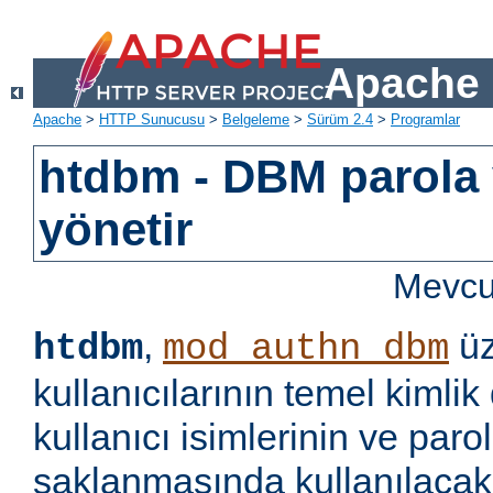
Apache 
Apache
>
HTTP Sunucusu
>
Belgeleme
>
Sürüm 2.4
>
Programlar
htdbm - DBM parola v
yönetir
Mevcut
,
üz
htdbm
mod_authn_dbm
kullanıcılarının temel kimlik
kullanıcı isimlerinin ve paro
saklanmasında kullanılaca