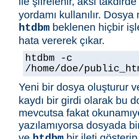
ile şifrelenir, aksi takdird
yordamı kullanılır. Dosya
beklenen hiçbir iş
htdbm
hata vererek çıkar.
htdbm -c
/home/doe/public_ht
Yeni bir dosya oluşturur v
kaydı bir girdi olarak bu
mevcutsa fakat okunamıy
yazılamıyorsa dosyada bir
ve
bir ileti gösteri
htdbm