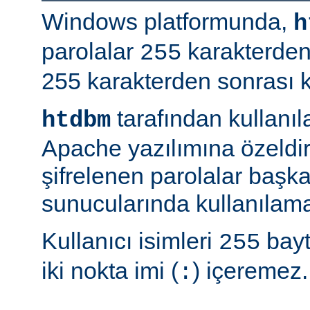
Windows platformunda,
h
parolalar
karakterden
255
255 karakterden sonrası kır
tarafından kullanı
htdbm
Apache yazılımına özeldir;
şifrelenen parolalar baş
sunucularında kullanılama
Kullanıcı isimleri
bayt
255
iki nokta imi (
) içeremez.
: