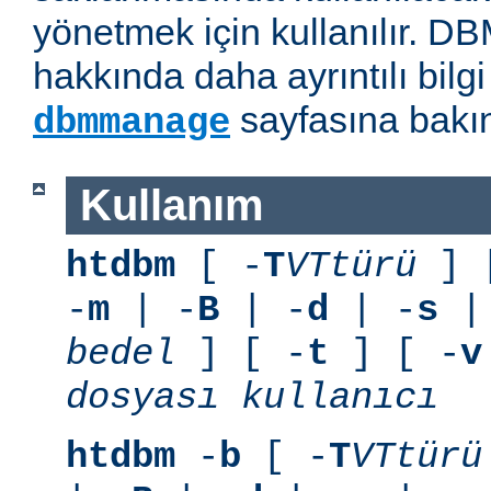
yönetmek için kullanılır. D
hakkında daha ayrıntılı bilg
sayfasına bakın
dbmmanage
Kullanım
htdbm
[ -
T
VTtürü
] 
-
m
| -
B
| -
d
| -
s
|
bedel
] [ -
t
] [ -
v
dosyası
kullanıcı
htdbm
-
b
[ -
T
VTtürü