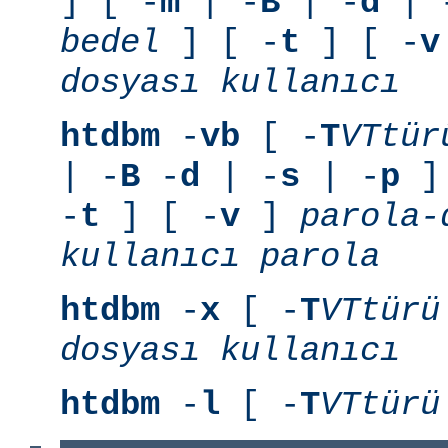
] [ -
m
| -
B
| -
d
| 
bedel
] [ -
t
] [ -
v
dosyası
kullanıcı
htdbm
-
vb
[ -
T
VTtür
| -
B
-
d
| -
s
| -
p
] 
-
t
] [ -
v
]
parola-
kullanıcı
parola
htdbm
-
x
[ -
T
VTtürü
dosyası
kullanıcı
htdbm
-
l
[ -
T
VTtürü