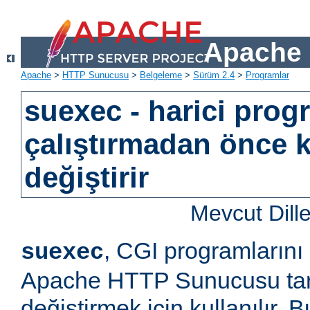
Apache 
Apache
>
HTTP Sunucusu
>
Belgeleme
>
Sürüm 2.4
>
Programlar
suexec - harici prog
çalıştırmadan önce k
değiştirir
Mevcut Dill
, CGI programlarını
suexec
Apache HTTP Sunucusu tara
değiştirmek için kullanılır.