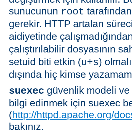
sunucunun
tarafından 
root
gerekir. HTTP artalan süre
aidiyetinde çalışmadığında
çalıştırılabilir dosyasının sa
setuid biti etkin (
) olmal
u+s
dışında hiç kimse yazamama
güvenlik modeli ve
suexec
bilgi edinmek için suexec b
(
http://httpd.apache.org/do
bakınız.