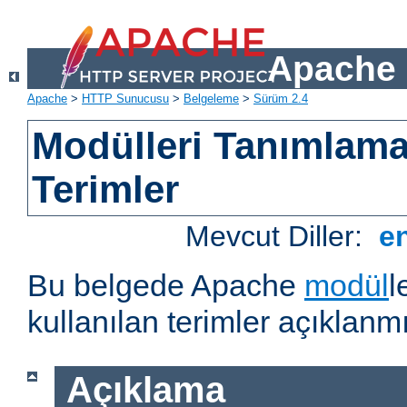
Apache 
Apache
>
HTTP Sunucusu
>
Belgeleme
>
Sürüm 2.4
Modülleri Tanımlama
Terimler
Mevcut Diller:
e
Bu belgede Apache
modül
l
kullanılan terimler açıklanmı
Açıklama