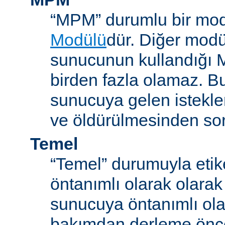
“MPM” durumlu bir mod
Modülü
dür. Diğer modül
sunucunun kullandığı 
birden fazla olamaz. B
sunucuya gelen istekle
ve öldürülmesinden so
Temel
“Temel” durumuyla etik
öntanımlı olarak olarak
sunucuya öntanımlı ola
bakımdan derleme önc