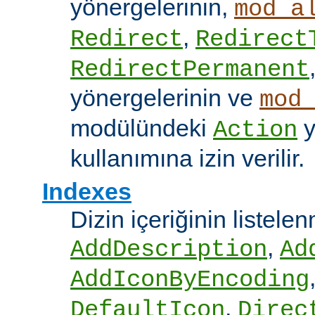
yönergelerinin,
mod_a
,
Redirect
Redirect
RedirectPermanent
yönergelerinin ve
mod
modülündeki
y
Action
kullanımına izin verilir.
Indexes
Dizin içeriğinin listel
,
AddDescription
Ad
AddIconByEncoding
,
DefaultIcon
Direc