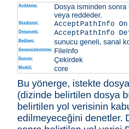
Dosya isminden sonra be
Açıklama:
veya reddeder.
AcceptPathInfo On
Sözdizimi:
AcceptPathInfo De
Öntanımlı:
sunucu geneli, sanal ko
Bağlam:
FileInfo
Geçersizleştirme:
Çekirdek
Durum:
core
Modül:
Bu yönerge, istekte dosy
(dizinde belirtilen dosya 
belirtilen yol verisinin kab
edilmeyeceğini denetler.