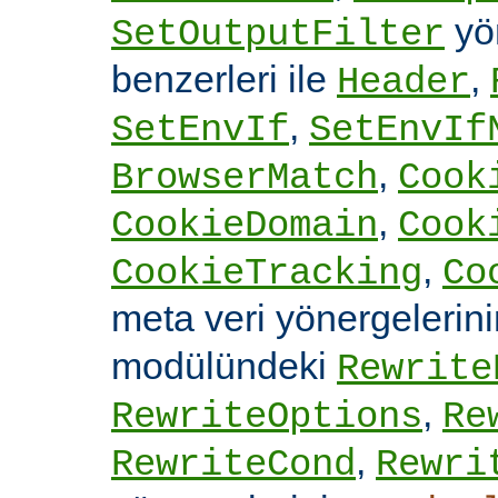
yön
SetOutputFilter
benzerleri ile
,
Header
,
SetEnvIf
SetEnvIf
,
BrowserMatch
Cook
,
CookieDomain
Cook
,
CookieTracking
Co
meta veri yönergelerin
modülündeki
Rewrite
,
RewriteOptions
Re
,
RewriteCond
Rewri