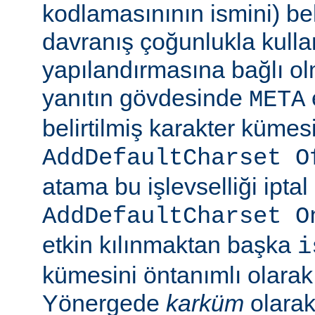
kodlamasınının ismini) beli
davranış çoğunlukla kulla
yapılandırmasına bağlı olm
yanıtın gövdesinde
META
belirtilmiş karakter kümesi
AddDefaultCharset O
atama bu işlevselliği iptal
AddDefaultCharset O
etkin kılınmaktan başka
i
kümesini öntanımlı olarak 
Yönergede
karküm
olarak 