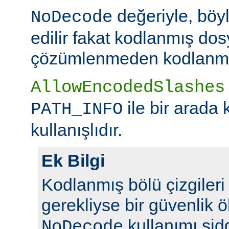
değeriyle, böy
NoDecode
edilir fakat kodlanmış dos
çözümlenmeden kodlanmış 
AllowEncodedSlashes
ile bir arada 
PATH_INFO
kullanışlıdır.
Ek Bilgi
Kodlanmış bölü çizgileri y
gerekliyse bir güvenlik ö
kullanımı şidd
NoDecode