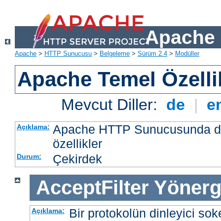
Apache 
Apache
>
HTTP Sunucusu
>
Belgeleme
>
Sürüm 2.4
>
Modüller
Apache Temel Özellik
Mevcut Diller:
de
|
e
Apache HTTP Sunucusunda da
Açıklama:
özellikler
Çekirdek
Durum:
AcceptFilter
Yönerg
Bir protokolün dinleyici soke
Açıklama: