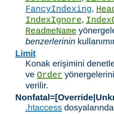
,
FancyIndexing
Hea
,
IndexIgnore
Index
yönergel
ReadmeName
benzerlerinin
kullanımına
Limit
Konak erişimini denet
ve
yönergelerini
Order
verilir.
Nonfatal=[Override|Unk
.htaccess
dosyalarında