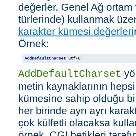
değerler, Genel Ağ ortam 
türlerinde) kullanmak üze
karakter kümesi değerleri
Örnek:
AddDefaultCharset
 utf-8
yö
AddDefaultCharset
metin kaynaklarının hepsi
kümesine sahip olduğu bil
her birinde ayrı ayrı kara
çok külfetli olacaksa kulla
örnek, CGI betikleri tarafı