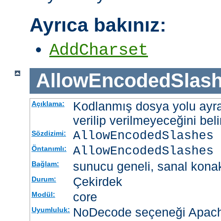
Ayrıca bakınız:
AddCharset
AllowEncodedSlas
Kodlanmış dosya yolu ayrac
Açıklama:
verilip verilmeyeceğini belir
AllowEncodedSlashes 
Sözdizimi:
AllowEncodedSlashes 
Öntanımlı:
sunucu geneli, sanal kona
Bağlam:
Çekirdek
Durum:
core
Modül:
NoDecode seçeneği Apache
Uyumluluk: