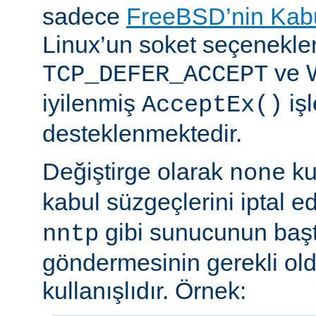
sadece
FreeBSD’nin Kabu
Linux’un soket seçenekle
ve 
TCP_DEFER_ACCEPT
iyilenmiş
işl
AcceptEx()
desteklenmektedir.
Değiştirge olarak
ku
none
kabul süzgeçlerini iptal e
gibi sunucunun başta
nntp
göndermesinin gerekli old
kullanışlıdır. Örnek: