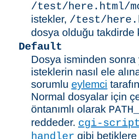
/test/here.html/m
istekler,
/test/here.
dosya olduğu takdirde k
Default
Dosya isminden sonra yo
isteklerin nasıl ele alı
sorumlu
eylemci
tarafı
Normal dosyalar için ç
öntanımlı olarak
PATH
reddeder.
cgi-scrip
gibi betikler
handler