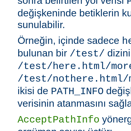
sonra belirtilen yol verisi
değişkeninde betiklerin k
sunulabilir.
Örneğin, içinde sadece
h
bulunan bir
dizin
/test/
/test/here.html/mor
/test/nothere.html/
ikisi de
değiş
PATH_INFO
verisinin atanmasını sağla
yönerg
AcceptPathInfo