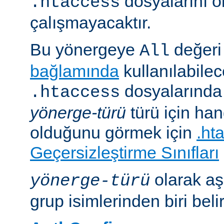
dosyalarını 
.htaccess
çalışmayacaktır.
Bu yönergeye
değeri 
All
bağlamında
kullanılabile
dosyalarında i
.htaccess
yönerge-türü
türü için han
olduğunu görmek için
.ht
Geçersizleştirme Sınıfları
olarak aş
yönerge-türü
grup isimlerinden biri belirt