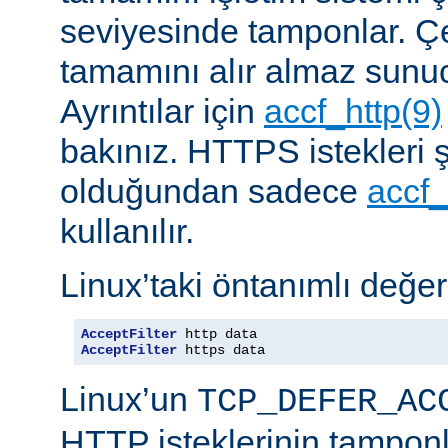
seviyesinde tamponlar. Çe
tamamını alır almaz sunu
Ayrıntılar için
accf_http(9)
bakınız. HTTPS istekleri ş
olduğundan sadece
accf_
kullanılır.
Linux’taki öntanımlı değer
AcceptFilter
AcceptFilter
 https data
Linux’un
TCP_DEFER_AC
HTTP isteklerinin tampon