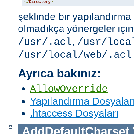
</
Directory
>
şeklinde bir yapılandırma i
olmadıkça yönergeler içi
,
/usr/.acl
/usr/loca
/usr/local/web/.acl
Ayrıca bakınız:
AllowOverride
Yapılandırma Dosyalar
.htaccess Dosyaları
AddDefaultCharset