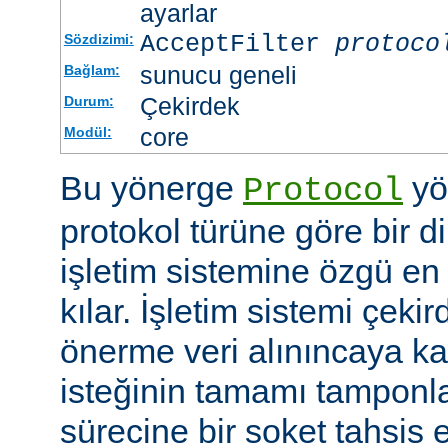
ayarlar
AcceptFilter
protoco
Sözdizimi:
sunucu geneli
Bağlam:
Çekirdek
Durum:
core
Modül:
Bu yönerge
yö
Protocol
protokol türüne göre bir d
işletim sistemine özgü en 
kılar. İşletim sistemi çekir
önerme veri alınıncaya 
isteğinin tamamı tampon
sürecine bir soket tahsis 