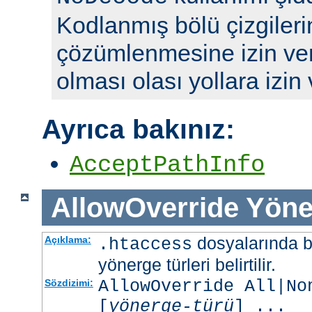
Kodlanmış bölü çizgileri
çözümlenmesine izin ve
olması olası yollara izin
Ayrıca bakınız:
AcceptPathInfo
AllowOverride
Yöne
dosyalarında b
Açıklama:
.htaccess
yönerge türleri belirtilir.
AllowOverride All|No
Sözdizimi:
[
yönerge-türü
] ...