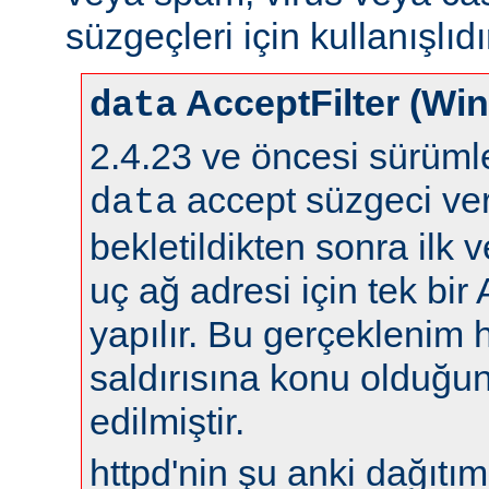
süzgeçleri için kullanışlıdı
AcceptFilter (Wi
data
2.4.23 ve öncesi sürüm
accept süzgeci ver
data
bekletildikten sonra ilk 
uç ağ adresi için tek bir
yapılır. Bu gerçeklenim 
saldırısına konu olduğun
edilmiştir.
httpd'nin şu anki dağıtıml