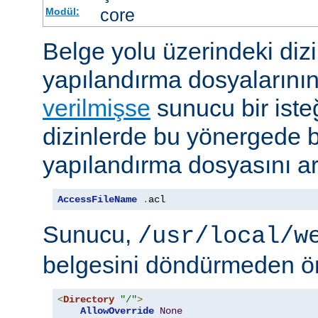
core
Modül:
Belge yolu üzerindeki dizi
yapılandırma dosyalarını
verilmişse
sunucu bir iste
dizinlerde bu yönergede be
yapılandırma dosyasını ar
AccessFileName
.
acl
Sunucu,
/usr/local/w
belgesini döndürmeden ö
<
Directory
"/"
>
AllowOverride
None