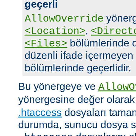
geçerli
yönerg
AllowOverride
,
<Location>
<Direct
bölümlerinde d
<Files>
düzenli ifade içermeyen
bölümlerinde geçerlidir.
Bu yönergeye ve
AllowO
yönergesine değer olara
.htaccess
dosyaları tamam
durumda, sunucu dosya si