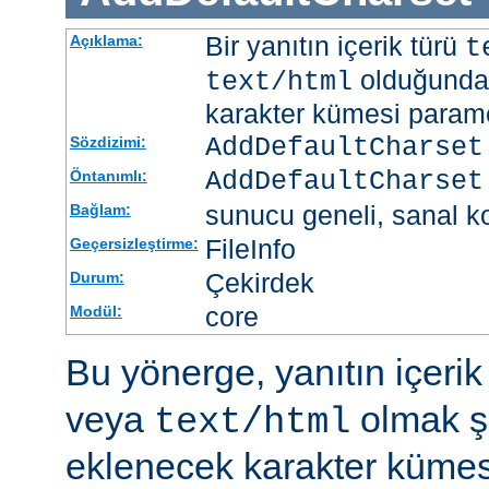
Bir yanıtın içerik türü
Açıklama:
t
olduğunda 
text/html
karakter kümesi paramet
AddDefaultCharset
Sözdizimi:
AddDefaultCharset
Öntanımlı:
sunucu geneli, sanal ko
Bağlam:
FileInfo
Geçersizleştirme:
Çekirdek
Durum:
core
Modül:
Bu yönerge, yanıtın içerik
veya
olmak şa
text/html
eklenecek karakter kümesi