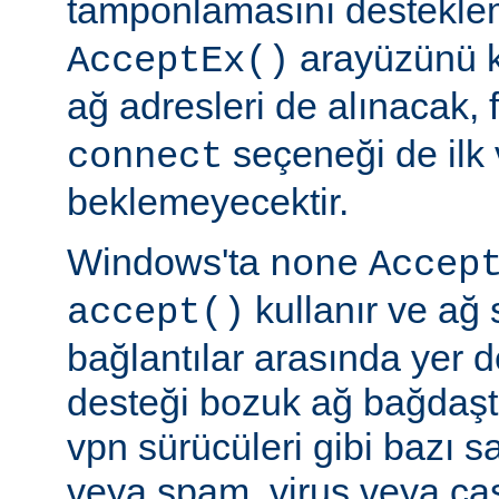
tamponlamasını destekl
arayüzünü k
AcceptEx()
ağ adresleri de alınacak, 
seçeneği de ilk 
connect
beklemeyecektir.
Windows'ta
none
Accep
kullanır ve ağ 
accept()
bağlantılar arasında yer 
desteği bozuk ağ bağdaştı
vpn sürücüleri gibi bazı s
veya spam, virus veya ca