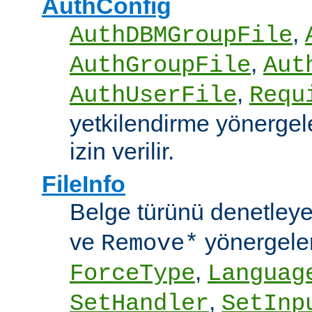
AuthConfig
,
AuthDBMGroupFile
,
AuthGroupFile
Aut
,
AuthUserFile
Requ
yetkilendirme yönergele
izin verilir.
FileInfo
Belge türünü denetley
ve
yönergele
Remove*
,
ForceType
Languag
,
SetHandler
SetInp