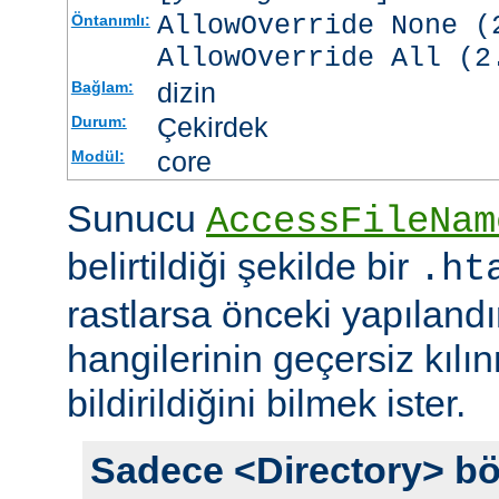
AllowOverride None (
Öntanımlı:
AllowOverride All (2
dizin
Bağlam:
Çekirdek
Durum:
core
Modül:
Sunucu
AccessFileNam
belirtildiği şekilde bir
.ht
rastlarsa önceki yapıland
hangilerinin geçersiz kıl
bildirildiğini bilmek ister.
Sadece <Directory> bö