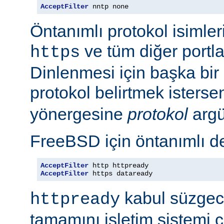
AcceptFilter
 nntp none
Öntanımlı protokol isimleri
ve tüm diğer portla
https
Dinlenmesi için başka bir po
protokol belirtmek isterse
yönergesine
protokol
argü
FreeBSD için öntanımlı de
AcceptFilter
AcceptFilter
 https dataready
kabul süzgeci
httpready
tamamını işletim sistemi ç