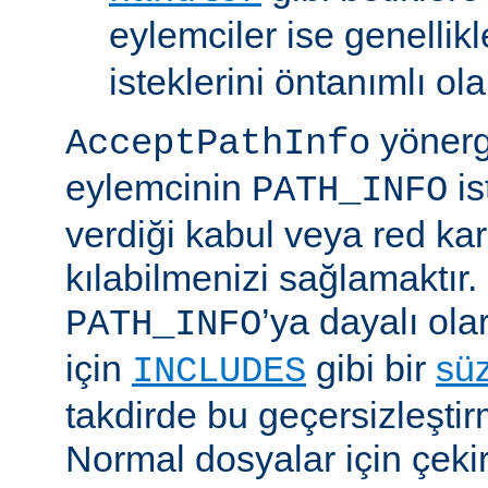
eylemciler ise genellik
isteklerini öntanımlı ol
yönerge
AcceptPathInfo
eylemcinin
is
PATH_INFO
verdiği kabul veya red kar
kılabilmenizi sağlamaktır.
’ya dayalı ola
PATH_INFO
için
gibi bir
sü
INCLUDES
takdirde bu geçersizleştir
Normal dosyalar için çek