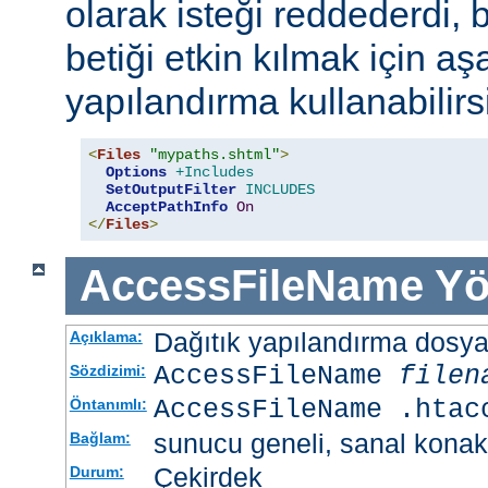
olarak isteği reddederdi, 
betiği etkin kılmak için aş
yapılandırma kullanabilirs
<
Files
"mypaths.shtml"
>
Options
+Includes
SetOutputFilter
INCLUDES
AcceptPathInfo
On
</
Files
>
AccessFileName
Yö
Dağıtık yapılandırma dosyası
Açıklama:
AccessFileName
filen
Sözdizimi:
AccessFileName .htac
Öntanımlı:
sunucu geneli, sanal konak
Bağlam:
Çekirdek
Durum: