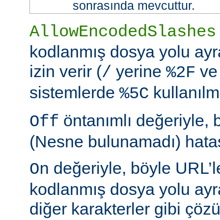
sonrasında mevcuttur.
AllowEncodedSlashes
kodlanmış dosya yolu ayr
izin verir (
yerine
ve
/
%2F
sistemlerde
kullanılm
%5C
öntanımlı değeriyle, 
Off
(Nesne bulunamadı) hatası
değeriyle, böyle URL’le
On
kodlanmış dosya yolu ayr
diğer karakterler gibi çöz