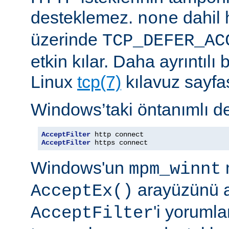
desteklemez.
dahil 
none
üzerinde
TCP_DEFER_AC
etkin kılar. Daha ayrıntılı 
Linux
tcp(7)
kılavuz sayfa
Windows’taki öntanımlı de
AcceptFilter
AcceptFilter
 https connect
Windows'un
mpm_winnt
arayüzünü a
AcceptEx()
'i yorumla
AcceptFilter